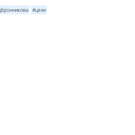
дБронникова
#цели