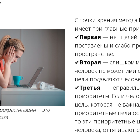
?
С точки зрения метода
имеет
три главные пр
✔
Первая
— нет целей 
поставлены и слабо п
пространстве.
✔
Вторая
— слишком м
человек не может ими 
цели подавляют челов
✔
Третья
— неправиль
приоритеты. Если чело
цель, которая не важна,
рокрастинации— это
приоритетные цели ост
ика
то эти приоритетные 
человека, оттягивают е