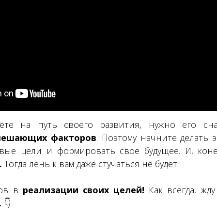
ете на путь своего развития, нужно его сна
 мешающих факторов
. Поэтому начните делать э
овые цели и формировать свое будущее. И, кон
.
Тогда лень к вам даже стучаться не будет.
хов в
реализации своих целей!
Как всегда, ж
.
👇