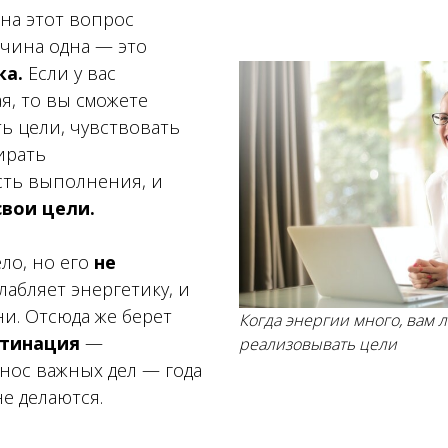
 на этот вопрос
чина одна — это
ка.
Если у вас
я, то вы сможете
ь цели, чувствовать
ирать
сть выполнения, и
свои цели.
ло, но его
не
слабляет энергетику, и
ни
. Отсюда же берет
Когда энергии много, вам л
стинация
—
реализовывать цели
нос важных дел — года
не делаются.