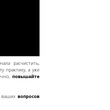
чала расчистить,
ту практику, а уже
ечно,
повышайте
ду ваших
вопросов