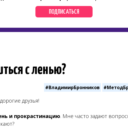
ПОДПИСАТЬСЯ
иться с ленью?
#ВладимирБронников
#МетодБр
дорогие друзья!
ень и прокрастинацию
. Мне часто задают вопрос
икают?