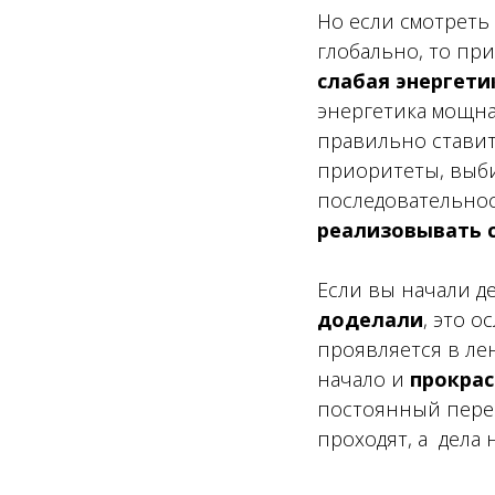
Но если смотреть
глобально, то
при
слабая энергети
энергетика мощна
правильно ставит
приоритеты, выб
последовательно
реализовывать 
Если вы начали де
доделали
, это о
проявляется в
ле
начало и
прокра
постоянный пере
проходят, а дела 