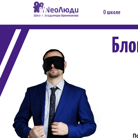
О школе
Бло
П