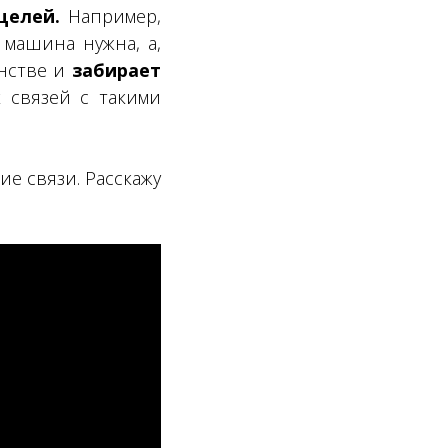
целей.
Например,
 машина нужна, а,
анстве и
забирает
х связей с такими
кие связи. Расскажу