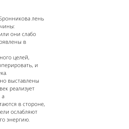
 Бронникова лень
ичины:
или они слабо
роявлены в
ного целей,
оперировать, и
ека.
но выставлены
век реализует
 а
аются в стороне,
цели ослабляют
го энергию.