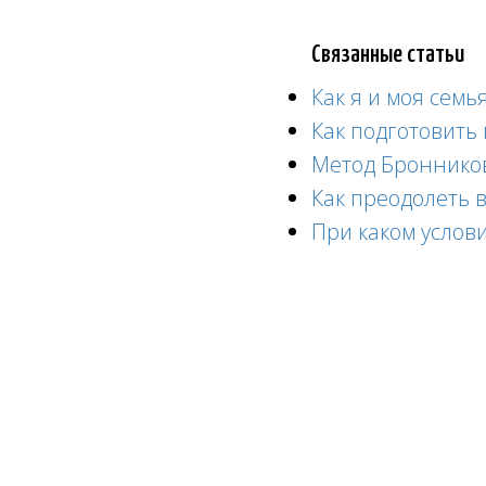
Связанные статьи
Как я и моя семь
Как подготовить
Метод Бронников
Как преодолеть 
При каком услов