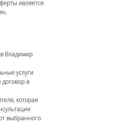
ферты является
я»,
в Владимир
ьные услуги
 договор в
теля, которая
онсультации
 от выбранного