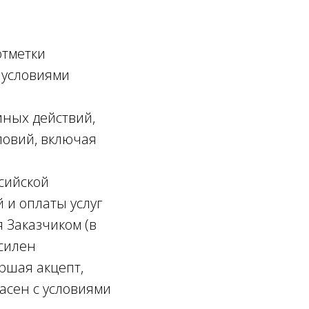
ы
отметки
с условиями
иных действий,
ловий, включая
ссийской
 и оплаты услуг
 Заказчиком (в
осилен
ршая акцепт,
асен с условиями