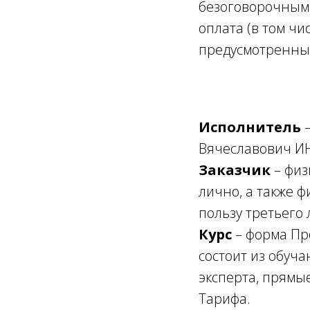
безоговорочным 
оплата (в том чи
предусмотренны
Исполнитель
Вячеславович И
Заказчик
– фи
лично, а также 
пользу третьего
Курс
– форма Пр
состоит из обуч
эксперта, прямы
Тарифа.