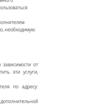
ммного
пользоваться
полнителем
ию, необходимую
в зависимости от
ить эти услуги,
теля по адресу:
 дополнительной