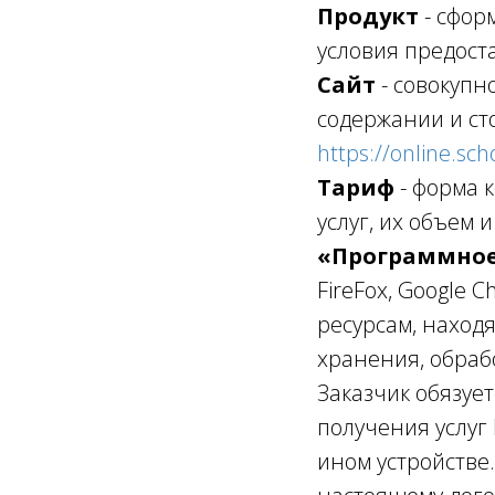
Продукт
- сфор
условия предост
Сайт
- совокуп
содержании и ст
https://online.sch
Тариф
- форма 
услуг, их объем 
«Программное
FireFox, Google
ресурсам, наход
хранения, обра
Заказчик обязуе
получения услуг
ином устройстве.