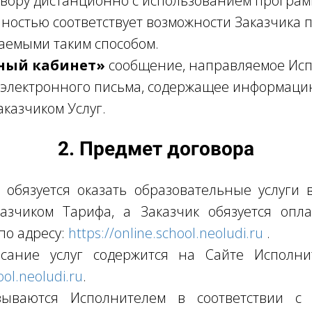
вору дистанционно с использованием програ
ностью соответствует возможности Заказчика 
ваемыми таким способом.
чный кабинет»
сообщение, направляемое Ис
м электронного письма, содержащее информац
аказчиком Услуг.
2. Предмет договора
 обязуется оказать образовательные услуги 
азчиком Тарифа, а Заказчик обязуется оплат
по адресу:
https://online.school.neoludi.ru
.
сание услуг содержится на Сайте Исполни
ool.neoludi.ru
.
зываются Исполнителем в соответствии с