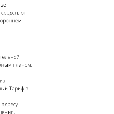
аве
средств от
стороннем
ительной
бным планом,
из
ный Тариф в
 адресу
щения,