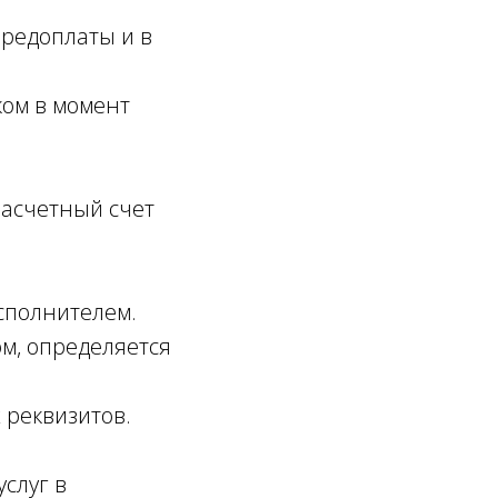
предоплаты и в
ком в момент
расчетный счет
сполнителем.
ом, определяется
 реквизитов.
услуг в