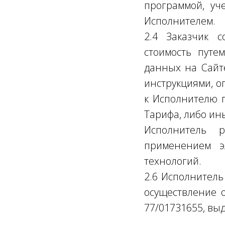
программой, уч
Исполнителем.
2.4 Заказчик с
стоимость путе
данных на Сайте
инструкциями, о
к Исполнителю п
Тарифа, либо ин
Исполнитель р
применением э
технологий.
2.6 Исполнитель
осу
ществление о
77/01731655, вы