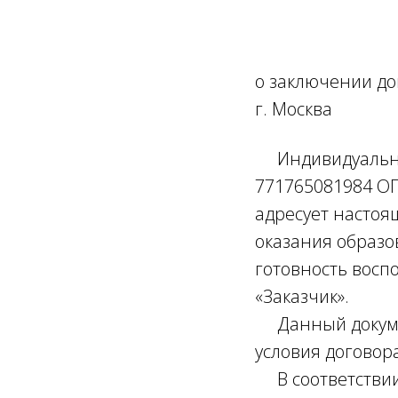
о заключении до
г. Мос
Индивидуальны
771765081984 ОГ
адресует настоя
оказания образо
готовность воспо
«Заказчик».
Данный докумен
условия договор
В соответствии 