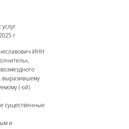
 услуг
5 г
чеславович ИНН
олнитель»,
 возмездного
у, выразившему
емому (-ой)
се существенные
.
ным и