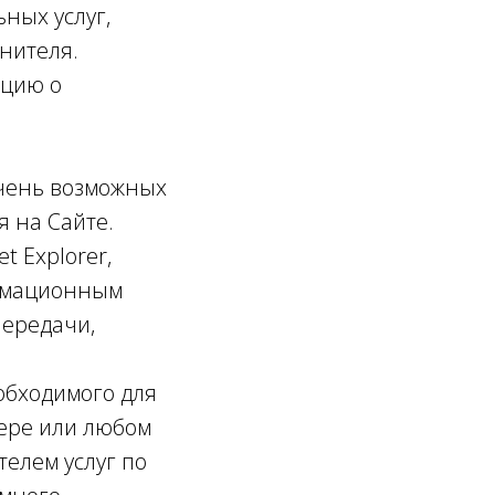
ных услуг,
нителя.
ацию о
ечень возможных
я на Сайте.
t Explorer,
ормационным
передачи,
обходимого для
тере или любом
телем услуг по