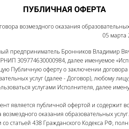
ПУБЛИЧНАЯ ОФЕРТА
говора возмездного оказания образовательных
ква 05 марта 202
й предприниматель Бронников Владимир Вя
РНИП 309774630000984, далее именуемое «Исп
щую Публичную оферту о заключении договора
вательных услуг (далее - Договор), любому лиц
льзоваться услугами Исполнителя, далее имену
т является публичной офертой и содержит в
а возмездного оказания образовательных услуг
со статьей 438 Гражданского Кодекса РФ, пол