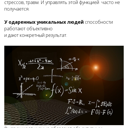
стрессов, травм. И управлять этой функцией часто не
получается.
У
одаренных уникальных людей
способности
работают объективно
и дают конкретный результат.